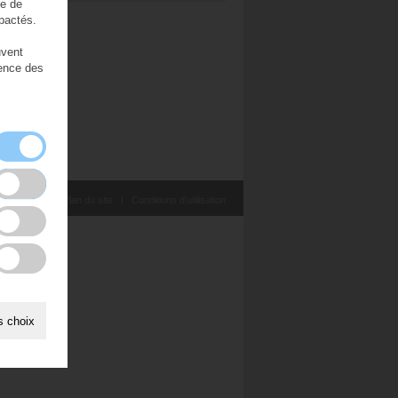
ce de
pactés.
uvent
rence des
sionnaires
|
Plan du site
|
Conditions d'utilisation
s choix