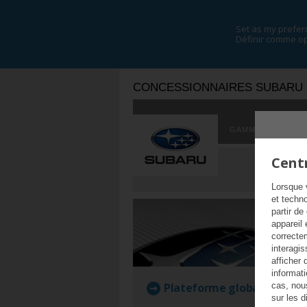
Set as my prefer
Définir comme op
CONCESSIONNAIRES SUBARU
GAMME DE MODÈ
Centr
Lorsque 
et techn
partir de
appareil 
correcte
interagis
afficher 
informat
cas, nou
Plateforme globale Subar
sur les d