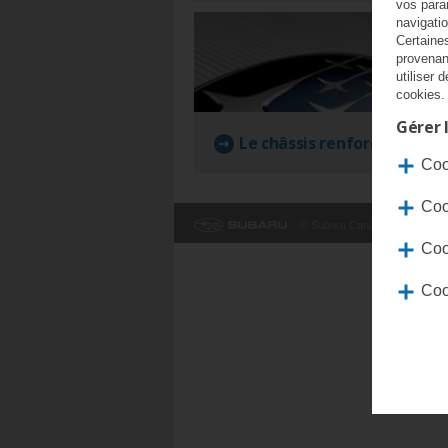
vos para
navigati
Certaine
provenan
utiliser
cookies.
Gérer 
Le châssis renforcé
Coo
Coo
© Subaru Canada, Inc. 2026. T
Coo
Coo