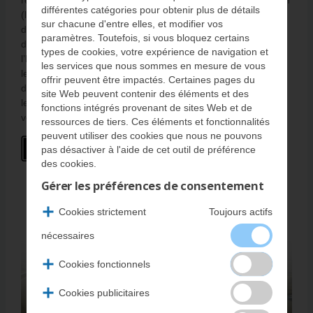
reconstruit, ou jugé irréparable, etc.) et l’historique américain
différentes catégories pour obtenir plus de détails
(le cas échéant). De plus, ce rapport fournit les données
sur chacune d'entre elles, et modifier vos
d’importation du Canada et des États-Unis, les données
paramètres. Toutefois, si vous bloquez certains
d’odomètre, l’historique de parties indépendantes et
types de cookies, votre expérience de navigation et
l’historique de réclamation d’assurance au Canada (incluant
les services que nous sommes en mesure de vous
les dates et les montants réclamés ainsi que l’information
offrir peuvent être impactés. Certaines pages du
d’estimation de collision), de sorte que vous connaissez tout
site Web peuvent contenir des éléments et des
le passé du véhicule et qu’aucune mauvaise surprise ne
fonctions intégrés provenant de sites Web et de
vous attend.
ressources de tiers. Ces éléments et fonctionnalités
peuvent utiliser des cookies que nous ne pouvons
pas désactiver à l'aide de cet outil de préférence
des cookies.
Gérer les préférences de consentement
Cookies strictement
Toujours actifs
nécessaires
Cookies fonctionnels
Cookies publicitaires