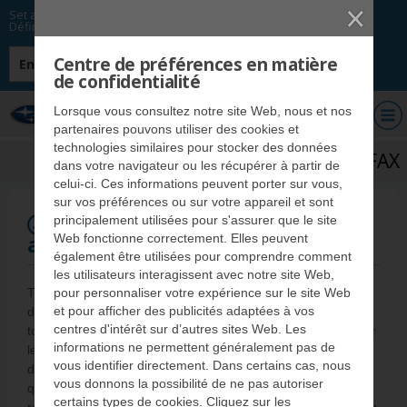
Set as my preferred option.
Définir comme option de préférence.
Centre de préférences en matière
English
de confidentialité
Concessionnaires Subaru
Lorsque vous consultez notre site Web, nous et nos
du Québec
partenaires pouvons utiliser des cookies et
technologies similaires pour stocker des données
Rapport CARFAX
dans votre navigateur ou les récupérer à partir de
celui-ci. Ces informations peuvent porter sur vous,
sur vos préférences ou sur votre appareil et sont
Rapport d’historique
principalement utilisées pour s'assurer que le site
MD
automobile CARFAX
Web fonctionne correctement. Elles peuvent
également être utilisées pour comprendre comment
les utilisateurs interagissent avec notre site Web,
Tous les véhicules d'occasion certifiés Subaru sont assortis
pour personnaliser votre expérience sur le site Web
MD
et pour afficher des publicités adaptées à vos
d’un rapport d’historique détaillé CARFAX
, qui contient
centres d'intérêt sur d’autres sites Web. Les
toute l’information sur les privilèges exécutoires existants sur
informations ne permettent généralement pas de
le véhicule à l’échelle du Canada, les données
vous identifier directement. Dans certains cas, nous
d’immatriculation (ainsi que l’information de catégorisation,
vous donnons la possibilité de ne pas autoriser
qui vous informe si le véhicule a été volé, récupéré,
certains types de cookies. Cliquez sur les