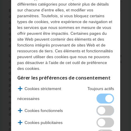
différentes catégories pour obtenir plus de détails
sur chacune d'entre elles, et modifier vos
En 1953, Fuji Heavy Industries Ltd. (FHI) voyait le jour à titre
paramètres. Toutefois, si vous bloquez certains
de société de construction, de marketing et de maintenance
types de cookies, votre expérience de navigation et
aéronautique. Peu de temps après, FHI fusionne avec cinq
les services que nous sommes en mesure de vous
autres sociétés japonaises pour former un conglomérat
offrir peuvent être impactés. Certaines pages du
diversifié; aujourd'hui, la société a changé de nom pour
site Web peuvent contenir des éléments et des
Subaru Corporation et concentre ses activités dans deux
fonctions intégrés provenant de sites Web et de
domaines distincts -- l'automobile et l'aérospatiale.
ressources de tiers. Ces éléments et fonctionnalités
La philosophie pour chacune de ces sphères d'activité est de
peuvent utiliser des cookies que nous ne pouvons
créer des produits et services novateurs, offrant les meilleurs
pas désactiver à l'aide de cet outil de préférence
niveaux d'ingénierie et de qualité. Parallèlement, l'objectif
des cookies.
demeure toujours d'offrir aux clients de la valeur et de
Gérer les préférences de consentement
gagner leur confiance. Un élément fondamental de cette
philosophie est la reconnaissance du lien intégral qui unit
Cookies strictement
Toujours actifs
l'environnement et l'ensemble de nos activités — à ce titre,
nous devons veiller à ce que nos activités soient
nécessaires
respectueuses de la planète, de la société et de toutes les
personnes. La marque automobile Subaru est un exemple
Cookies fonctionnels
de cette philosophie en action.
Cookies publicitaires
Employant à l'heure actuelle quelque 13 000 personnes à
l'échelle du globe, Subaru Corporation a fièrement tissé des