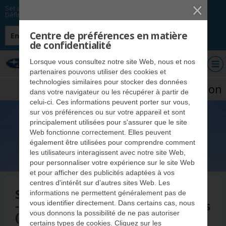
Set as my preferred option.
Définir comme option de préférence.
Centre de préférences en matière
English
de confidentialité
Concessionnaires Subaru
Lorsque vous consultez notre site Web, nous et nos
du Québec
partenaires pouvons utiliser des cookies et
technologies similaires pour stocker des données
Subaru Corporation
dans votre navigateur ou les récupérer à partir de
celui-ci. Ces informations peuvent porter sur vous,
sur vos préférences ou sur votre appareil et sont
principalement utilisées pour s'assurer que le site
Web fonctionne correctement. Elles peuvent
également être utilisées pour comprendre comment
les utilisateurs interagissent avec notre site Web,
pour personnaliser votre expérience sur le site Web
et pour afficher des publicités adaptées à vos
centres d'intérêt sur d’autres sites Web. Les
Subaru Corporation
informations ne permettent généralement pas de
- Auparavant Fuji Heavy Industries
vous identifier directement. Dans certains cas, nous
vous donnons la possibilité de ne pas autoriser
(FHI)
certains types de cookies. Cliquez sur les